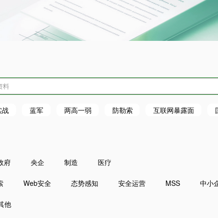
实战
蓝军
两高一弱
防勒索
互联网暴露面
政府
央企
制造
医疗
索
Web安全
态势感知
安全运营
MSS
中小
其他