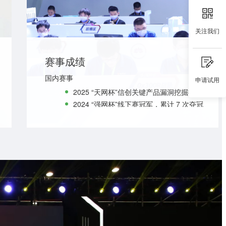
关注我们
赛事成绩
国内赛事
申请试用
2025 “天网杯”信创关键产品漏洞挖掘挑战赛荣
2024 “强网杯”线下赛冠军，累计 7 次夺冠
2024 “矩阵杯”国产软硬件安全检测赛一等奖
国际赛事
2023 DEFCON CTF 资格赛冠军、决赛亚军
2017 世界黑客大赛 Pwn2Own 第三名
2016 DEFCON CTF 全球总决赛第二名