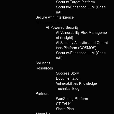
Security Target Platform
Security-Enhanced LLM (Chaiti
nAI)
Secure with Intelligence
郑州铁路局智慧铁路的建设如火如荼，网络安全的建设也一直紧随其
AI-Powered Security
后。
AI-Powered Security
AI Vulnerability Risk Manageme
如此重要的交通枢纽，不仅是国家的，也是民生的，它有着单日承接
nt (Insight)
83 万+量级旅客、数百万次访问交互的信息系统，不能有一丝闪失。
AI Security Analytics and Operat
ions Platform (COSMOS)
在信息化建设不断冲锋、突破的很多年时间，在当时主要以合规驱动
Security-Enhanced LLM (Chaiti
的网络安全建设的大背景中，郑州铁路局就早已布局了很多先进的网
nAI)
络安全保障技术和工具，并有体系化的标准和制度规范日常工作，保
Solutions
证这艘信息化巨轮平稳前行。
Resources
Success Story
Documentation
02
Vulnerabilities Knowledge
从安全实战化
Technical Blog
Partners
到攻防常态化
WanZhong Platform
我们都要走在前面
CT TALK
2018 年，郑州铁路局真切的感受到了网络安全实战化的时代之风，攻
Share Plan
About Us
击的流量在时间上是集中的，招式和套路的落点是分散的。