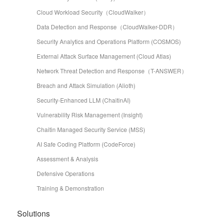
Cloud Workload Security（CloudWalker）
Data Detection and Response（CloudWalker-DDR）
Security Analytics and Operations Platform (COSMOS)
External Attack Surface Management (Cloud Atlas)
Network Threat Detection and Response（T-ANSWER）
Breach and Attack Simulation (Alioth)
Security-Enhanced LLM (ChaitinAI)
Vulnerability Risk Management (Insight)
Chaitin Managed Security Service (MSS)
AI Safe Coding Platform (CodeForce)
Assessment & Analysis
Defensive Operations
Training & Demonstration
Solutions