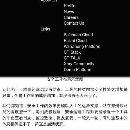
Profile
在攻防演练的对抗中，郑州铁路局完成了安全建设的第一次跃迁，补
News
齐安全防御盲点。在外服网的纵深布局中——查缺补漏，对安全工具
Careers
的检验中——优胜劣汰，完成了外服网网络节点、流量、终端的覆
Contact Us
盖，同时安全扫描、安全管理、主动防御等手段也都布局完成，布设
Links
安全工具 10 余类。
Baichuan Cloud
Baizhi Cloud
WanZhong Platform
CT Stack
CT TALK
Xray Community
Demo Platform
安全工具布局示意图
到此为止，故事还远远没有结束。工具的种类增加安全性随之增加是
好事，但是工作量的成倍增加，就没法再令人开心了。
我们都知道，安全工作的效果要辅以人工的运营支撑，站在郑州铁路
局的角度想一下，每到战役拉响，安全运营工程师要登录近十个工具
的平台查看日志，监控数据，反反复复，一轮又一轮，有时连基本的
休息都保证不了，简直是崩溃状态。