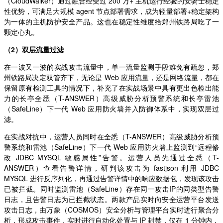
（CloudWalker）通过融合经受过 200 万+ 主机运行经验的安骑士稳定
性优势，可满足大规模 agent 节点部署需求，成为轻量部署+稳定架构
为一体的主机防护安全产品。这也在稳定性维度给郑州铁路局吃了一
颗定心丸。
（2）双层流量过滤
在一波又一波的实战攻击流量中，单一流量监测手段难免有疏忽，郑
州铁路局决定双管齐下，无论是 Web 应用流量，还是网络流量，都在
保留原有检测工具的情况下，补充了在实战场景中具有更出色检出能
力的长亭全悉（T-ANSWER）高级威胁分析预警系统和长亭雷池
（SafeLine）下一代 Web 应用防火墙并入防御体系中，实现双层过
滤。
在实战对抗中，运营人员同时在全悉（T-ANSWER）高级威胁分析预
警系统和雷池（SafeLine）下一代 Web 应用防火墙上监测到“远程修
改 JDBC MYSQL 敏感属性”告警。运营人员先通过全悉（T-
ANSWER）查看告警详情，研判该攻击为 fastjson 利用 JDBC
MYSQL 进行反序列化，再通过告警详情中的响应数据包，发现该攻击
已被拦截。同时监测雷池（SafeLine）存在同一攻击IP的同类型告警
日志，且告警日志为已拦截状态。两款产品实时向安全运营平台发送
攻击日志，由万象（COSMOS）安全分析与管理平台实时进行聚合分
析，形成攻击事件，实时进行自动化处置与 IP 封禁，仅在 1 分钟内，