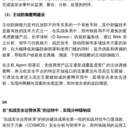
完成该安全事件从监测、聚合、分析、处置的闭环。
（3）主动防御蜜网建设
主动防御能力是对抗攻防不对等关系的一个有效手段，其中欺骗技术
是最有效的技术方式之一，在实战体系中，郑州铁路局不可避免的要
考虑蜜罐产品，长亭谛听（D-Sensor）伪装欺骗系统，通过 Web 语
义分析、智学习仿真能力、拟态技术、联动防御等多项技术方案的加
持，在大幅降低欺骗防御部署和使用门槛的同时，提升伪装和诱捕的
效果，帮助用户收获攻击诱捕、溯源、干扰和阻断的主动防御能力。
在主机 Agent 部署后，凭借两类产品互通形成覆盖度更广的主动诱捕
蜜网，将主机安全平台的特定开放端口的流量重定向至高交互蜜罐，
引诱攻击者进入高交互蜜罐组成的蜜网环境中，延缓攻击者攻击进
程，实现内网横向流量的全面监测，和对攻击者的追踪溯源。
04
在“实战安全运营体系”的运转中，实现分钟级响应
“实战安全运营体系”的初步建设成果在新一轮的实战对抗中凸显成效。
依托于万象（COSMOS）安全分析与管理平台，郑州铁路局的运营工