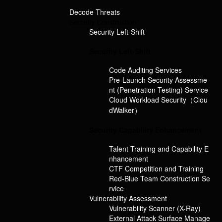
Decode Threats
Security Construction
Security Left-Shift
Security Left-Shift
Code Auditing Services
Pre-Launch Security Assessme
nt (Penetration Testing) Service
Cloud Workload Security（Clou
dWalker）
Security Capability Enhancement
Talent Training and Capability E
nhancement
CTF Competition and Training
Red-Blue Team Construction Se
rvice
Vulnerability Assessment
Vulnerability Scanner (X-Ray)
External Attack Surface Manage