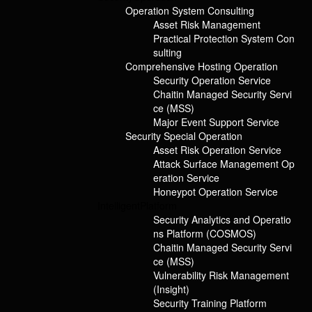
Operation System Consulting
Asset Risk Management
在 2024 年春运期间，运送乘客 1800 万+ 人次，中国铁路郑州局集团
Practical Protection System Con
有限公司（下文简称“郑州铁路局”）就是这样一个承载着如此庞大吞吐
sulting
量的关键基础设施单位。
Comprehensive Hosting Operation
Security Operation Service
Chaitin Managed Security Servi
01
ce (MSS)
信息化建设是加速器
Major Event Support Service
Security Special Operation
安全建设是稳定剂
Asset Risk Operation Service
对于郑州铁路局来说，基础建设千头万绪，信息化的推进是重中之
Attack Surface Management Op
重。
eration Service
Honeypot Operation Service
郑州铁路局信息化建设开始于 1985 年，是信息化建设的先驱单位。自
Intelligent
Platform
2010 年前后，郑州铁路局开始强化信息化建设，过程中结合生产实
Security Analytics and Operatio
际，制订了《郑州铁路局信息化建设规划》、《“十四五”郑州局集团公
ns Platform (COSMOS)
司网络安全和信息化规划》等指导文件，提出“数字郑铁”建设目标
Chaitin Managed Security Servi
和“1578”实施战略，实现综合计算机网与数据通信网的“双网融合”。
ce (MSS)
Vulnerability Risk Management
(Insight)
Security Training Platform