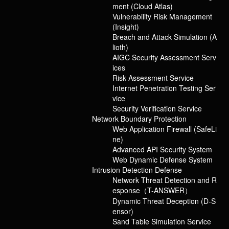
ment (Cloud Atlas)
Vulnerability Risk Management
(Insight)
Breach and Attack Simulation (A
lioth)
AIGC Security Assessment Serv
Zhengzhou Railway Bureau × Chaitin: At
ices
Risk Assessment Service
the Crossroads of the Nation,
Internet Penetration Testing Ser
Safeguarding the Pulse of China's Railway
vice
Security Verification Service
Network
Network Boundary Protection
Web Application Firewall (SafeLi
Published：2024/08/30
ne)
Back
Advanced API Security System
Web Dynamic Defense System
郑州市，史谓“天地之中”，河南省省会、特大城市，中国中部地区重要
Intrusion Detection Defense
中心城市。
Network Threat Detection and R
esponse（T-ANSWER）
郑州位于全国铁路网正中心，中国国家地理运输的战略中心，京广、
Dynamic Threat Deception (D-S
陇海、焦柳、京九四大干线在此交汇，是立足中原、服务四方的交通
ensor)
命脉，承东启西、连接南北的经济走廊，被称为“中国铁路心脏”。
Sand Table Simulation Service