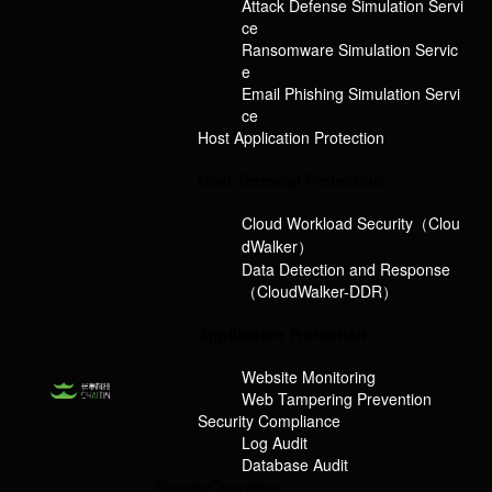
Attack Defense Simulation Servi
ce
Ransomware Simulation Servic
e
Email Phishing Simulation Servi
ce
Host Application Protection
Host Terminal Protection
Cloud Workload Security（Clou
dWalker）
Data Detection and Response
（CloudWalker-DDR）
Application Protection
Website Monitoring
Web Tampering Prevention
Security Compliance
Log Audit
Database Audit
Security
Operation